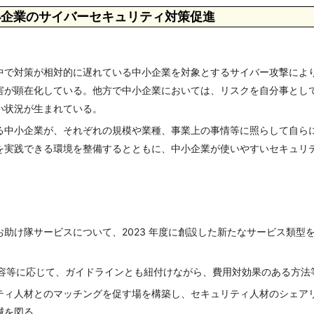
企業のサイバーセキュリティ対策促進
中で対策が相対的に遅れている中小企業を対象とするサイバー攻撃によ
害が顕在化している。他方で中小企業においては、リスクを自分事とし
い状況が生まれている。
る中小企業が、それぞれの規模や業種、事業上の事情等に照らして自ら
を実践できる環境を整備するとともに、中小企業が使いやすいセキュリ
助け隊サービスについて、2023 年度に創設した新たなサービス類型
の内容等に応じて、ガイドラインとも紐付けながら、費用対効果のある方法
ティ人材とのマッチングを促す場を構築し、セキュリティ人材のシェア
減を図る。