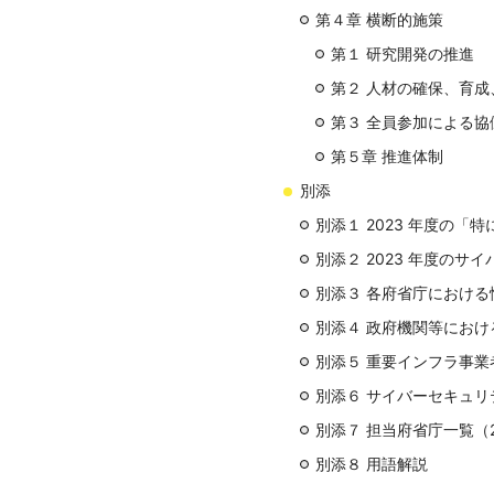
第４章 横断的施策
第１ 研究開発の推進
第２ 人材の確保、育成
第３ 全員参加による協
第５章 推進体制
別添
別添１ 2023 年度の
別添２ 2023 年度のサ
別添３ 各府省庁におけ
別添４ 政府機関等にお
別添５ 重要インフラ事
別添６ サイバーセキュリ
別添７ 担当府省庁一覧（2
別添８ 用語解説