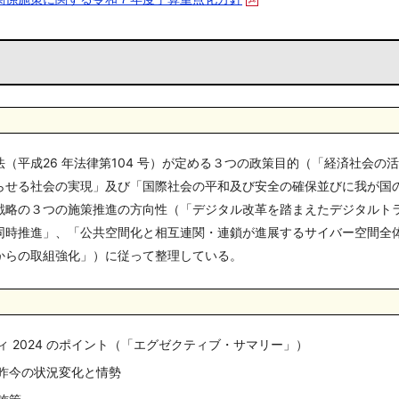
（平成26 年法律第104 号）が定める３つの政策目的（「経済社会の
らせる社会の実現」及び「国際社会の平和及び安全の確保並びに我が国
戦略の３つの施策推進の方向性（「デジタル改革を踏まえたデジタルトラ
同時推進」、「公共空間化と相互連関・連鎖が進展するサイバー空間全
からの取組強化」）に従って整理している。
ィ 2024 のポイント（「エグゼクティブ・サマリー」）
る昨今の状況変化と情勢