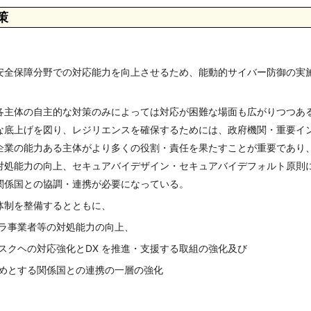
策
安全保障分野での対応能力を向上させるため、能動的サイバー防御の実
各主体の自主的な対策のみによっては対応が困難な場面も広がりつつあ
な底上げを図り、レジリエンスを確保するためには、政府機関・重要イ
企業の能力ある主体がより多くの役割・責任を果たすことが重要であり
対処能力の向上、セキュアバイデザイン・セキュアバイデフォルト原則
関係国との協調・連携が必要になっている。
体制を整備するとともに、
ラ事業者等の対処能力の向上、
スクヘの対応強化とDX を推進・支援する取組の強化及び
めとする関係国との連携の一層の強化