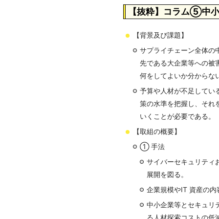
【抜粋】コラム⑤中小
【背景及び課題】
サプライチェーン全体の
先である大企業等への被
何をしてよいか分からな
予算や人材が不足してい
策の水準を把握し、それ
いくことが必要である。
【取組の概要】
① 手法
サイバーセキュリティお
展開を図る。
企業規模やIT 資産
中小企業等とセキュリ
る人材探索コストの低