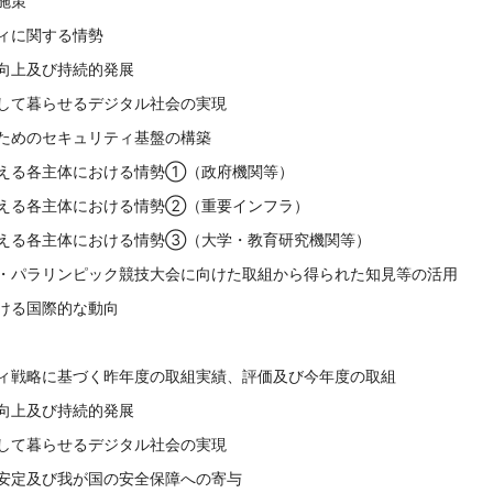
施策
ィに関する情勢
の向上及び持続的発展
心して暮らせるデジタル社会の実現
るためのセキュリティ基盤の構築
支える各主体における情勢①（政府機関等）
支える各主体における情勢②（重要インフラ）
支える各主体における情勢③（大学・教育研究機関等）
ク・パラリンピック競技大会に向けた取組から得られた知見等の活用
ける国際的な動向
ティ戦略に基づく昨年度の取組実績、評価及び今年度の取組
の向上及び持続的発展
心して暮らせるデジタル社会の実現
・安定及び我が国の安全保障への寄与