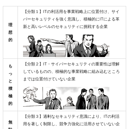
【分類１】ITの利活用を事業戦略上に位置付け、サイ
バーセキュリティを強く意識し、積極的にITによる革
理
新と高いレベルのセキュリティに挑戦する企業
想
的
【分類２】IT・サイバーセキュリティの重要性は理解
も
しているものの、積極的な事業戦略に組み込むところ
っ
までは位置付けていない企業
と
積
極
的
【分類３】過剰なセキュリティ意識により、ITの利活
無
用を著しく制限し、競争力強化に活用させていない企