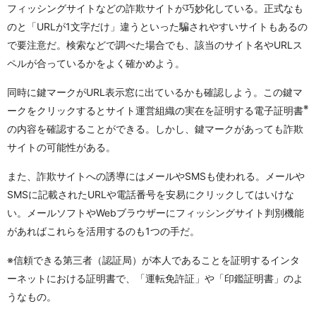
フィッシングサイトなどの詐欺サイトが巧妙化している。正式なも
のと「URLが1文字だけ」違うといった騙されやすいサイトもあるの
で要注意だ。検索などで調べた場合でも、該当のサイト名やURLス
ペルが合っているかをよく確かめよう。
同時に鍵マークがURL表示窓に出ているかも確認しよう。この鍵マ
※
ークをクリックするとサイト運営組織の実在を証明する電子証明書
の内容を確認することができる。しかし、鍵マークがあっても詐欺
サイトの可能性がある。
また、詐欺サイトへの誘導にはメールやSMSも使われる。メールや
SMSに記載されたURLや電話番号を安易にクリックしてはいけな
い。メールソフトやWebブラウザーにフィッシングサイト判別機能
があればこれらを活用するのも1つの手だ。
※信頼できる第三者（認証局）が本人であることを証明するインタ
ーネットにおける証明書で、「運転免許証」や「印鑑証明書」のよ
うなもの。