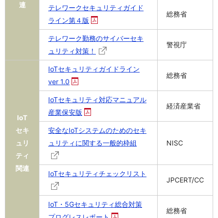
連
テレワークセキュリティガイド
総務省
ライン第４版
テレワーク勤務のサイバーセキ
警視庁
ュリティ対策！
IoTセキュリティガイドライン
総務省
ver 1.0
IoTセキュリティ対応マニュアル
経済産業省
産業保安版
IoT
セキ
安全なIoTシステムのためのセキ
ュリ
ュリティに関する一般的枠組
NISC
ティ
関連
IoTセキュリティチェックリスト
JPCERT/CC
IoT・5Gセキュリティ総合対策
総務省
プログレスレポート