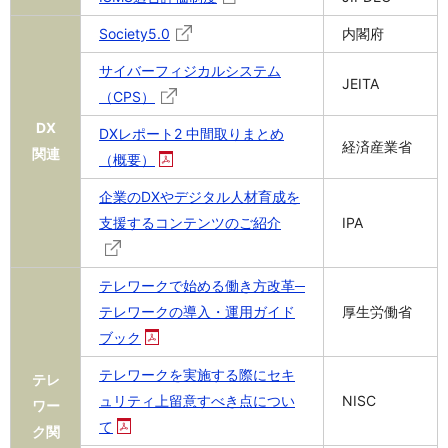
Society5.0
内閣府
サイバーフィジカルシステム
JEITA
（CPS）
DX
DXレポート2 中間取りまとめ
経済産業省
関連
（概要）
企業のDXやデジタル人材育成を
支援するコンテンツのご紹介
IPA
テレワークで始める働き方改革─
テレワークの導入・運用ガイド
厚生労働省
ブック
テレワークを実施する際にセキ
テレ
ュリティ上留意すべき点につい
NISC
ワー
て
ク関