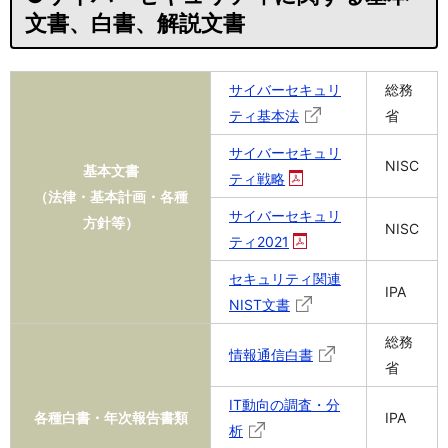
文書、白書、解説文書
サイバーセキュリ
総務
ティ基本法
省
サイバーセキュリ
NISC
基本文書
ティ戦略
（法律・基本計画・各種
サイバーセキュリ
方針等）
NISC
ティ2021
セキュリティ関連
IPA
NIST文書
総務
情報通信白書
省
IT動向の調査・分
各種白書・年次報告書類
IPA
析