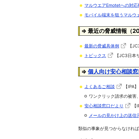
マルウエアEmotetへの対応
モバイル端末を狙うマルウェ
⇒ 最近の脅威情報
（20
最新の脅威具体例
【JC
トピックス
【JC3日
⇒
個人向け安心相談窓
よくあるご相談
【IPA】
ワンクリック請求の被害
安心相談窓口だより
【I
メールの見かけ上の送信
類似の事象が見つからなければ